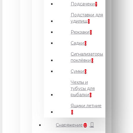
Подсачеки
7
Подставки для
удилищ
0
Рюкзаки
0
Садки
0
Сигнализаторы
поклёвки
0
Сумки
0
Чехлы и
тубусы для
рыбалки
0
Ящики летние
0
Снаряжение
22