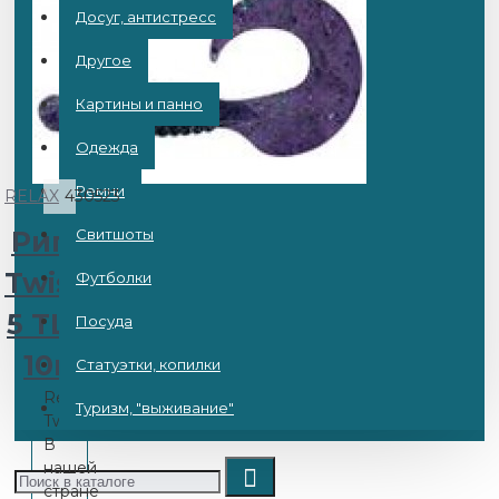
Досуг, антистресс
Другое
Картины и панно
Одежда
Ремни
RELAX
430523
Рипер
Свитшоты
Twister
Футболки
5 TL175
Посуда
10шт
Статуэтки, копилки
Relax
Туризм, "выживание"
Twister
В
нашей
стране