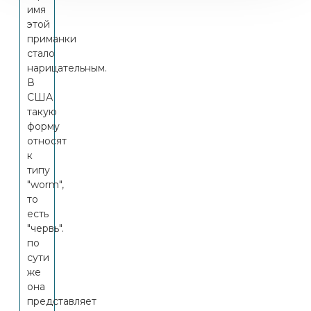
имя
этой
приманки
стало
нарицательным.
В
США
такую
форму
относят
к
типу
"worm",
то
есть
"червь".
по
сути
же
она
представляет