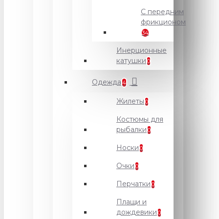
С передним
фрикционом
34
Инерционные
катушки
0
Одежда
4
Жилеты
0
Костюмы для
рыбалки
0
Носки
0
Очки
0
Перчатки
0
Плащи и
дождевики
0