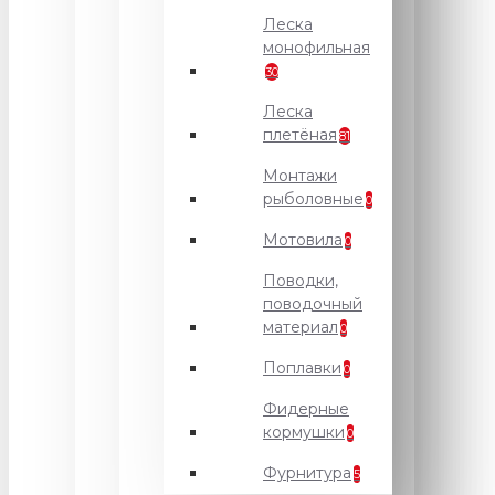
Леска
монофильная
30
Леска
плетёная
81
Монтажи
рыболовные
0
Мотовила
0
Поводки,
поводочный
материал
0
Поплавки
0
Фидерные
кормушки
0
Фурнитура
5