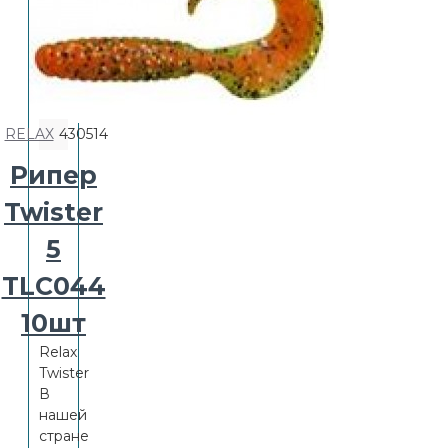
RELAX
430514
Рипер
Twister
5
TLC044
10шт
Relax
Twister
В
нашей
стране