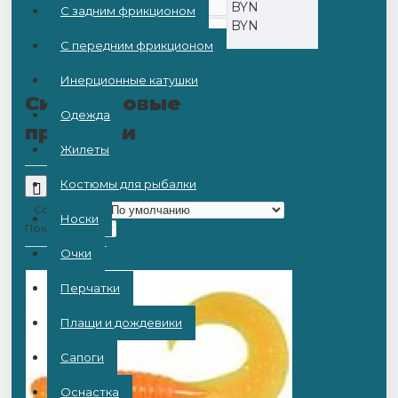
BYN
С задним фрикционом
BYN
С передним фрикционом
Инерционные катушки
Силиконовые
Одежда
приманки
Жилеты
Костюмы для рыбалки
Сортировка:
Носки
Показать:
Очки
Перчатки
Плащи и дождевики
Сапоги
Оснастка