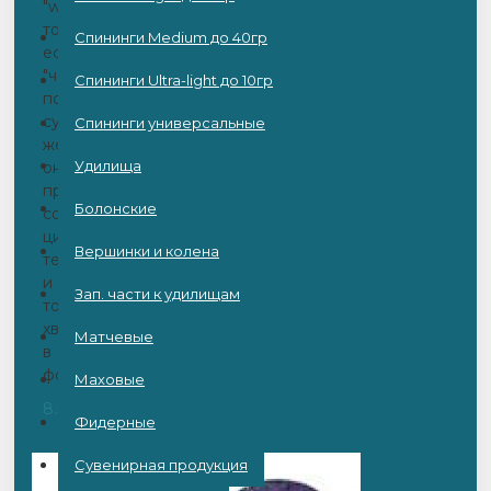
"worm",
то
Спининги Medium до 40гр
есть
"червь".
Спининги Ultra-light до 10гр
по
сути
Спининги универсальные
же
Удилища
она
представляет
Болонские
собой
цилиндрическое
Вершинки и колена
тело
и
Зап. части к удилищам
тонкий
хвост
Матчевые
в
фор..
Маховые
8.50BYN
Фидерные
Сувенирная продукция