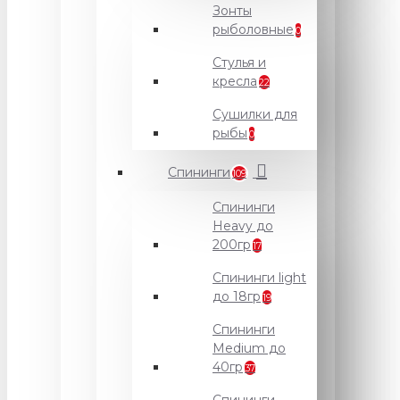
Зонты
рыболовные
0
Стулья и
кресла
22
Сушилки для
рыбы
0
Спининги
109
Спининги
Heavy до
200гр
17
Спининги light
до 18гр
19
Спининги
Medium до
40гр
37