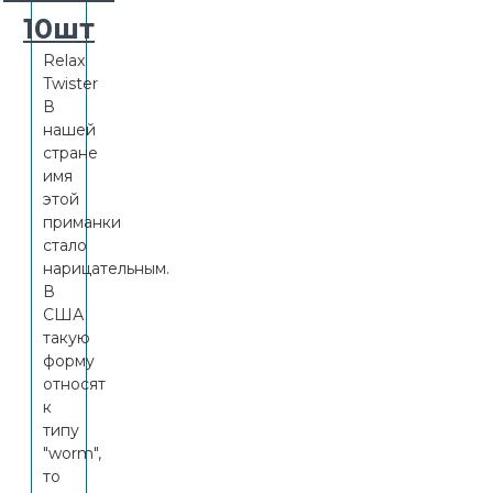
10шт
Relax
Twister
В
нашей
стране
имя
этой
приманки
стало
нарицательным.
В
США
такую
форму
относят
к
типу
"worm",
то