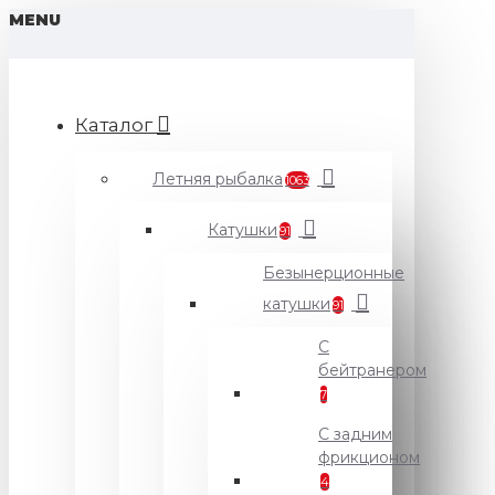
MENU
Каталог
Летняя рыбалка
1063
Катушки
91
Безынерционные
катушки
91
С
бейтранером
7
С задним
фрикционом
4