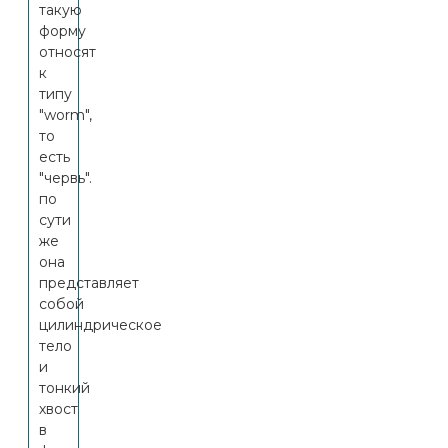
такую
форму
относят
к
типу
"worm",
то
есть
"червь".
по
сути
же
она
представляет
собой
цилиндрическое
тело
и
тонкий
хвост
в