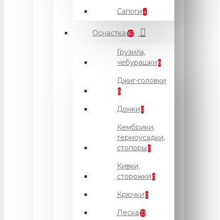
Сапоги
4
Оснастка
163
Грузила,
чебурашки
8
Джиг-головки
6
Донки
0
Кембрики,
термоусадки,
стопоры
0
Кивки,
сторожки
0
Крючки
0
Леска
33