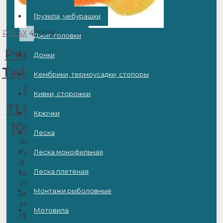
Грузила, чебурашки
RELAX
430519
Джиг-головки
Рипер
Донки
Twister
Кембрики, термоусадки, стопоры
5
Кивки, сторожки
TL097
Крючки
10шт
Леска
Relax
Twister
Леска монофильная
В
Леска плетёная
нашей
стране
Монтажи рыболовные
имя
этой
Мотовила
приманки