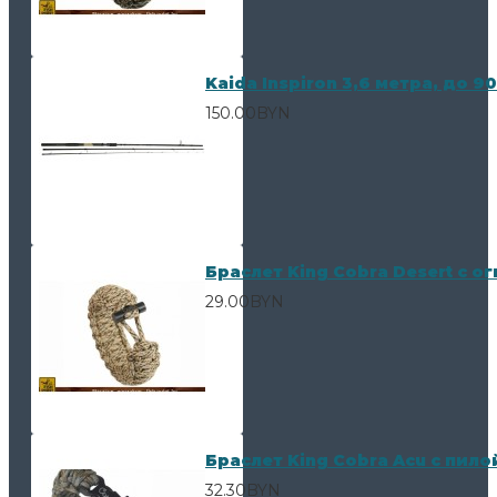
Kaida Inspiron 3,6 метра, до 90
150.00BYN
Браслет King Cobra Desert с о
29.00BYN
Браслет King Cobra Acu с пил
32.30BYN