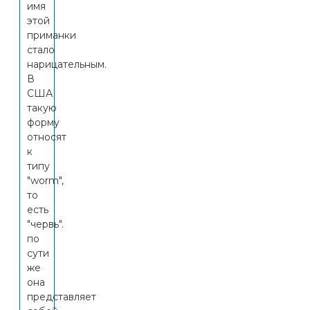
имя
этой
приманки
стало
нарицательным.
В
США
такую
форму
относят
к
типу
"worm",
то
есть
"червь".
по
сути
же
она
представляет