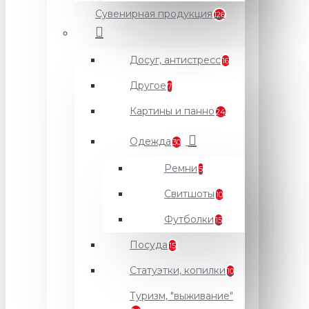
Сувенирная продукция
126
Досуг, антистресс
16
Другое
7
Картины и панно
24
Одежда
30
Ремни
5
Свитшоты
10
Футболки
15
Посуда
15
Статуэтки, копилки
10
Туризм, "выживание"