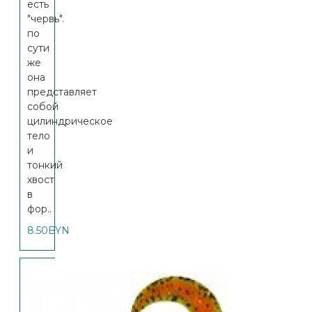
есть
"червь".
по
сути
же
она
представляет
собой
цилиндрическое
тело
и
тонкий
хвост
в
фор..
8.50BYN