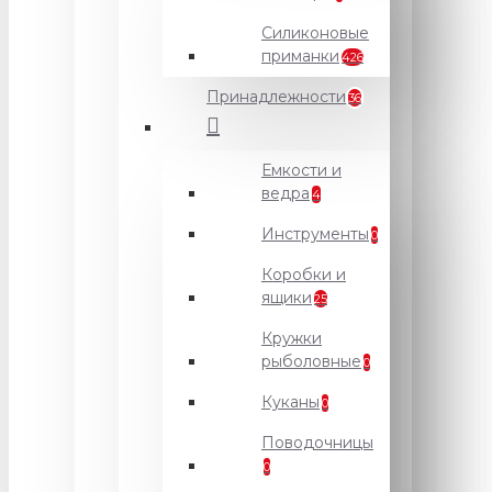
Силиконовые
приманки
426
Принадлежности
36
Емкости и
ведра
4
Инструменты
0
Коробки и
ящики
25
Кружки
рыболовные
0
Куканы
0
Поводочницы
0