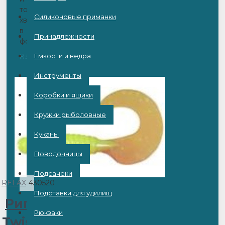
тонкий
Силиконовые приманки
хвост
в
Принадлежности
фор..
Емкости и ведра
8.50BYN
Инструменты
Коробки и ящики
Кружки рыболовные
Куканы
Поводочницы
Подсачеки
RELAX
430520
Подставки для удилищ
Рипер
Рюкзаки
Twister