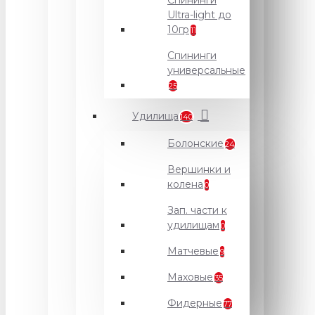
Спининги
Ultra-light до
10гр
11
Спининги
универсальные
25
Удилища
140
Болонские
24
Вершинки и
колена
0
Зап. части к
удилищам
0
Матчевые
9
Маховые
35
Фидерные
77