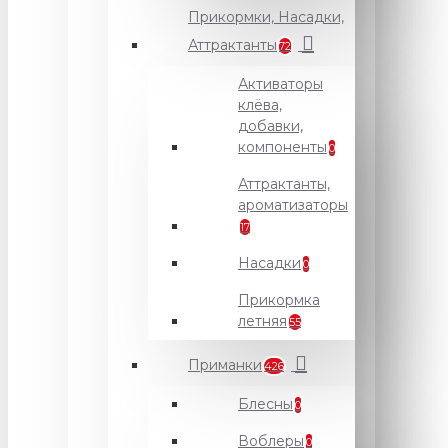
Прикормки, Насадки,
Аттрактанты
72
Активаторы
клёва,
добавки,
компоненты
0
Аттрактанты,
ароматизаторы
17
Насадки
0
Прикормка
летняя
55
Приманки
426
Блесны
0
Воблеры
0