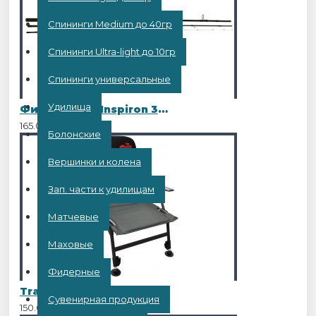
Спининги Medium до 40гр
Спининги Ultra-light до 10гр
Спининги универсальные
Удилища
Фидер Kaida Inspiron 3,9 метра, до 120 грамм
165.00BYN
Болонские
Вершинки и колена
Зап. части к удилищам
Матчевые
Маховые
Фидерные
Tramp кресло FISHERMAN
Сувенирная продукция
150.00BYN