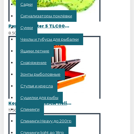
Садки
Сигнализаторы поклёвки
Рипер Twister 5 TLC006 10шт
Сумки
8.50BYN
Чехлы и тубусы для рыбалки
Ящики летние
Снаряжение
Зонты рыболовные
Стулья и кресла
Сушилки для рыбы
Коробка 20х11х5см Helios (HS-ZY-037)
Спининги
17.50BYN
Спининги Heavy до 200гр
Спининги light до 18гр