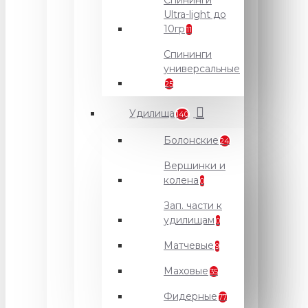
Спининги
Ultra-light до
10гр
11
Спининги
универсальные
25
Удилища
140
Болонские
24
Вершинки и
колена
0
Зап. части к
удилищам
0
Матчевые
9
Маховые
35
Фидерные
77