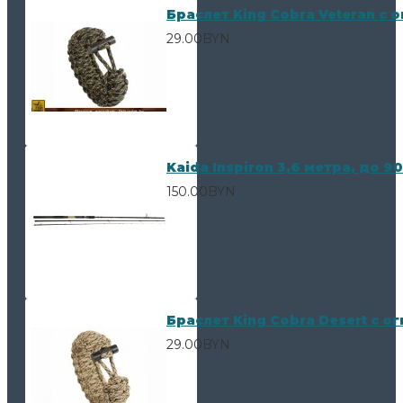
Браслет King Cobra Veteran с 
29.00BYN
Kaida Inspiron 3,6 метра, до 90
150.00BYN
Браслет King Cobra Desert с о
29.00BYN