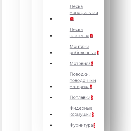
Леска
монофильная
30
Леска
плетёная
81
Монтажи
рыболовные
0
Мотовила
0
Поводки,
поводочный
материал
0
Поплавки
0
Фидерные
кормушки
0
Фурнитура
5