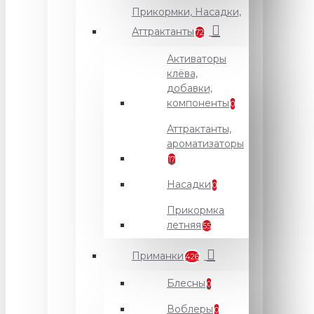
Прикормки, Насадки,
Аттрактанты
72
Активаторы
клёва,
добавки,
компоненты
0
Аттрактанты,
ароматизаторы
17
Насадки
0
Прикормка
летняя
55
Приманки
426
Блесны
0
Воблеры
0