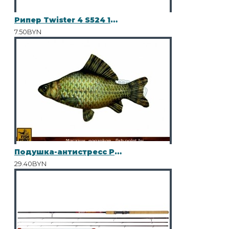
Рипер Twister 4 S524 10шт
7.50BYN
Подушка-антистресс Рыба "КАРАСЬ" мал.
29.40BYN