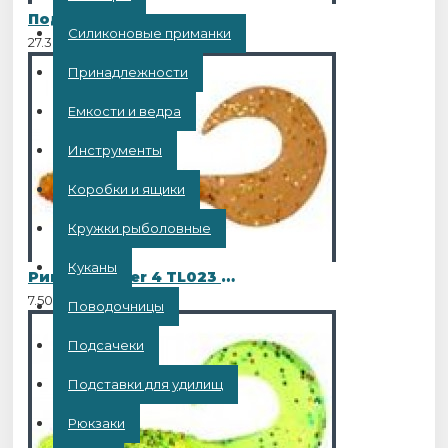
Подушка-антистресс Рыба "КРАСНОПЁРКА" бол.
Силиконовые приманки
27.30BYN
Принадлежности
Емкости и ведра
Инструменты
Коробки и ящики
Кружки рыболовные
Куканы
Рипер Twister 4 TL023 10шт
7.50BYN
Поводочницы
Подсачеки
Подставки для удилищ
Рюкзаки