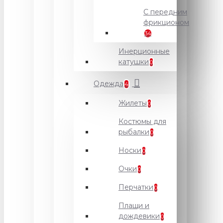
С передним
фрикционом
34
Инерционные
катушки
0
Одежда
4
Жилеты
0
Костюмы для
рыбалки
0
Носки
0
Очки
0
Перчатки
0
Плащи и
дождевики
0