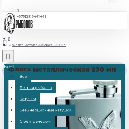
+375(29)3441448
Фляга металлическая 230 мл
Все
Фляга металлическая 230 мл
Все
Летняя рыбалка
Катушки
Безынерционные катушки
С бейтранером