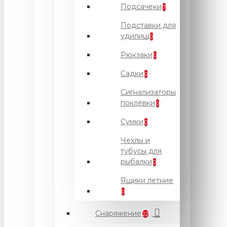
Подсачеки
7
Подставки для
удилищ
0
Рюкзаки
0
Садки
0
Сигнализаторы
поклёвки
0
Сумки
0
Чехлы и
тубусы для
рыбалки
0
Ящики летние
0
Снаряжение
22