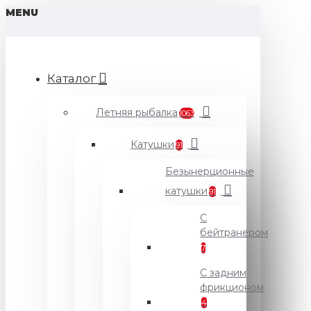
MENU
Каталог
Летняя рыбалка
1063
Катушки
91
Безынерционные
катушки
91
С
бейтранером
7
С задним
фрикционом
4