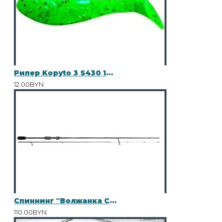
Рипер Kopyto 3 S430 10шт
12.00BYN
Спиннинг "Волжанка Стилет" тест 2-7гр 2.3м (2 секции) (IM7)
110.00BYN