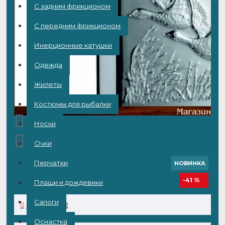
С задним фрикционом
С передним фрикционом
Инерционные катушки
Одежда
Жилеты
Костюмы для рыбалки
Носки
Очки
Перчатки
НОВИНКА
-41 %
Плащи и дождевики
Сапоги
ОПИСАНИЕ
Оснастка