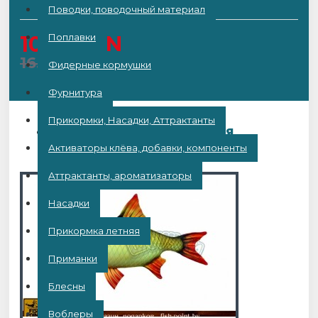
Поводки, поводочный материал
Поплавки
10.00BYN
16.90BYN
Фидерные кормушки
Фурнитура
Прикормки, Насадки, Аттрактанты
ВОЗМОЖНО ВАМ ПОНРАВИТСЯ
Активаторы клёва, добавки, компоненты
Аттрактанты, ароматизаторы
Насадки
Прикормка летняя
Приманки
Блесны
Воблеры