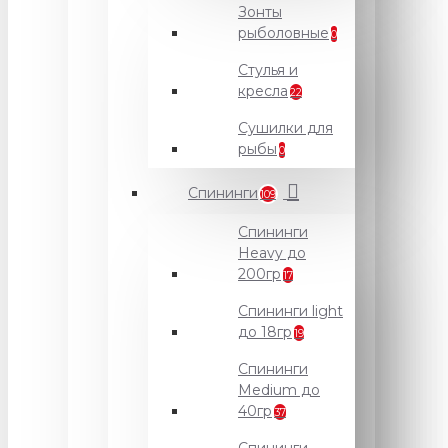
Зонты
рыболовные
0
Стулья и
кресла
22
Сушилки для
рыбы
0
Спининги
109
Спининги
Heavy до
200гр
17
Спининги light
до 18гр
19
Спининги
Medium до
40гр
37