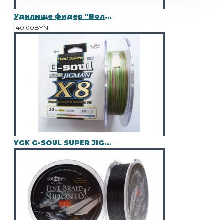
Удилище фидер "Волжанка Титан" 3.6м (3 секции+3) тест до 130гр (IM7)
140.00BYN
YGK G-SOUL SUPER JIGMAN X8 200M