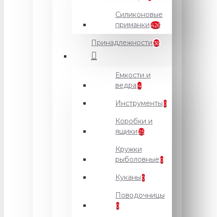
Силиконовые
приманки
426
Принадлежности
36
Емкости и
ведра
4
Инструменты
0
Коробки и
ящики
25
Кружки
рыболовные
0
Куканы
0
Поводочницы
0