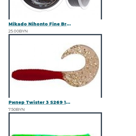
Mikado Nihonto Fine Braid 100 м 0.18
25.00BYN
Рипер Twister 3 S269 15шт
7.50BYN