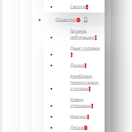
Сапоги
4
Оснастка
163
Грузила,
чебурашки
8
Джиг-головки
6
Донки
0
Кембрики,
термоусадки,
стопоры
0
Кивки,
сторожки
0
Крючки
0
Леска
33