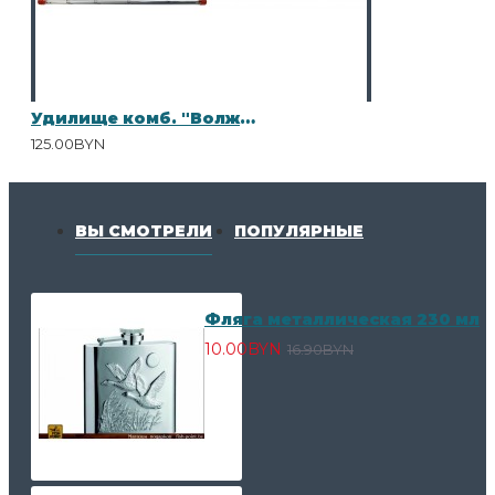
Удилище комб. "Волжанка Фидер Матч" 3,3 м (секций 3+3+1) тест до 90/25гр (IM7)
125.00BYN
ВЫ СМОТРЕЛИ
ПОПУЛЯРНЫЕ
Фляга металлическая 230 мл
10.00BYN
16.90BYN