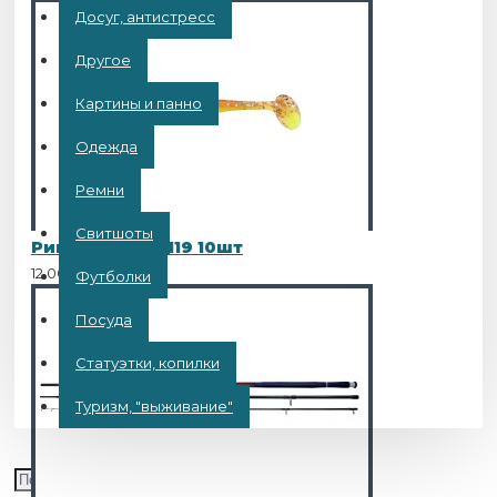
Досуг, антистресс
Другое
Картины и панно
Одежда
Ремни
Свитшоты
Рипер Bass 3 L119 10шт
12.00BYN
Футболки
Посуда
Статуэтки, копилки
Туризм, "выживание"