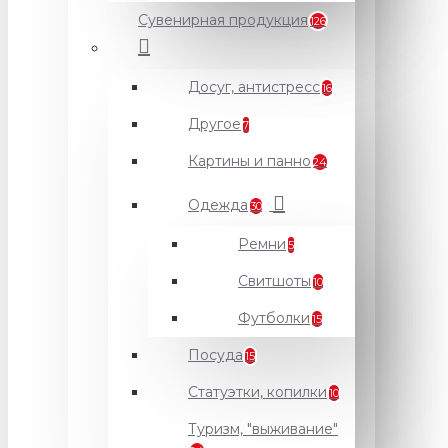
Сувенирная продукция
126
Досуг, антистресс
16
Другое
7
Картины и панно
24
Одежда
30
Ремни
5
Свитшоты
10
Футболки
15
Посуда
15
Статуэтки, копилки
10
Туризм, "выживание"