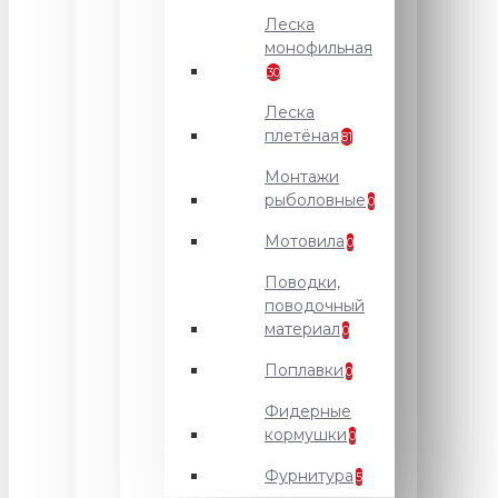
Леска
монофильная
30
Леска
плетёная
81
Монтажи
рыболовные
0
Мотовила
0
Поводки,
поводочный
материал
0
Поплавки
0
Фидерные
кормушки
0
Фурнитура
5