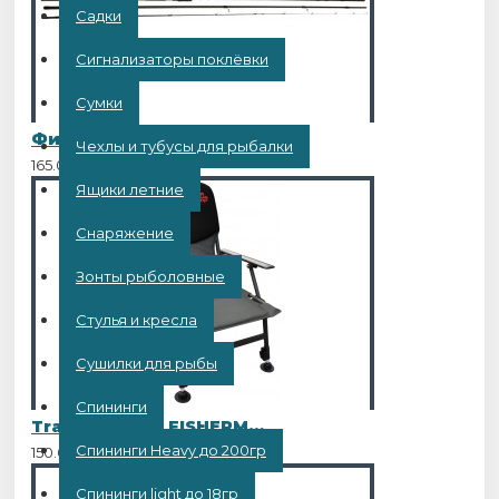
Садки
Сигнализаторы поклёвки
Сумки
Фидер Kaida Inspiron 3,9 метра, до 120 грамм
Чехлы и тубусы для рыбалки
165.00BYN
Ящики летние
Снаряжение
Зонты рыболовные
Стулья и кресла
Сушилки для рыбы
Спининги
Tramp кресло FISHERMAN
Спининги Heavy до 200гр
150.00BYN
Спининги light до 18гр