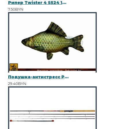
Рипер Twister 4 S524 10шт
7.50BYN
Подушка-антистресс Рыба "КАРАСЬ" мал.
29.40BYN