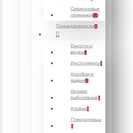
Силиконовые
приманки
426
Принадлежности
36
Емкости и
ведра
4
Инструменты
0
Коробки и
ящики
25
Кружки
рыболовные
0
Куканы
0
Поводочницы
0