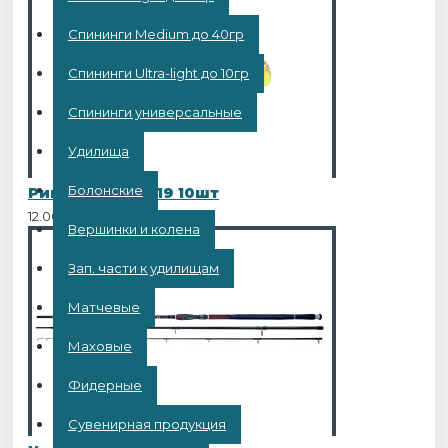
Спининги Medium до 40гр
Спининги Ultra-light до 10гр
Спининги универсальные
Удилища
Болонские
Рипер Bass 3 L119 10шт
12.00BYN
Вершинки и колена
Зап. части к удилищам
Матчевые
Маховые
Фидерные
Сувенирная продукция