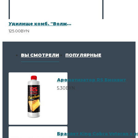
Удилище комб. "Волжанка Фидер Матч" 3,3 м (секций 3+3+1) тест до 90/25гр (IM7)
125.00BYN
ВЫ СМОТРЕЛИ
ПОПУЛЯРНЫЕ
Ароматизатор RS Бисквит
5.30BYN
Браслет King Cobra Veteran с 