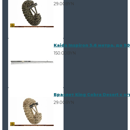
29.00BYN
Kaida Inspiron 3,6 метра, до 90
150.00BYN
Браслет King Cobra Desert с о
29.00BYN