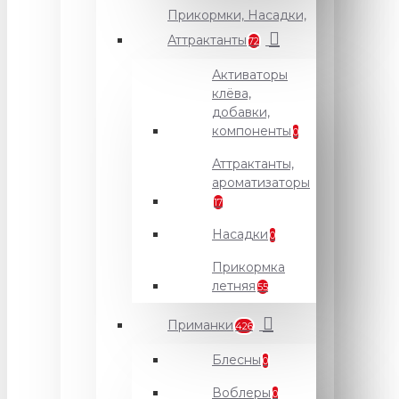
Прикормки, Насадки,
Аттрактанты
72
Активаторы
клёва,
добавки,
компоненты
0
Аттрактанты,
ароматизаторы
17
Насадки
0
Прикормка
летняя
55
Приманки
426
Блесны
0
Воблеры
0