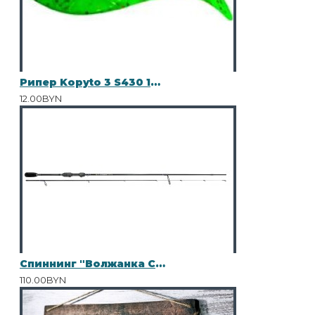
Рипер Kopyto 3 S430 10шт
12.00BYN
Спиннинг "Волжанка Стилет" тест 2-7гр 2.3м (2 секции) (IM7)
110.00BYN