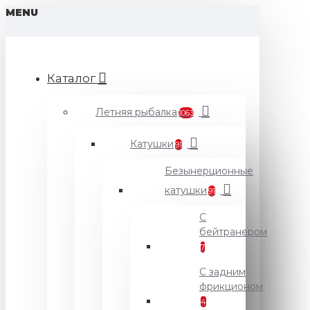
MENU
Каталог
Летняя рыбалка
1063
Катушки
91
Безынерционные
катушки
91
С
бейтранером
7
С задним
фрикционом
4