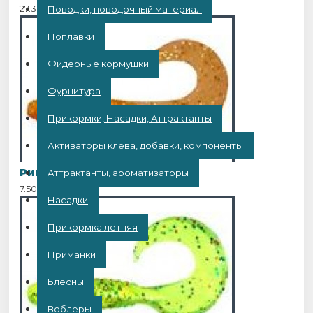
27.30BYN
Поводки, поводочный материал
Поплавки
Фидерные кормушки
Фурнитура
Прикормки, Насадки, Аттрактанты
Активаторы клёва, добавки, компоненты
Рипер Twister 4 TL023 10шт
Аттрактанты, ароматизаторы
7.50BYN
Насадки
Прикормка летняя
Приманки
Блесны
Воблеры