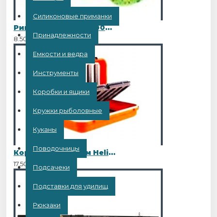
Силиконовые приманки
Рипер Twister 5 TLC006 10шт
Принадлежности
8.50BYN
Емкости и ведра
Инструменты
Коробки и ящики
Кружки рыболовные
Куканы
Поводочницы
Коробка 20х11х5см Helios (HS-ZY-037)
17.50BYN
Подсачеки
Подставки для удилищ
Рюкзаки