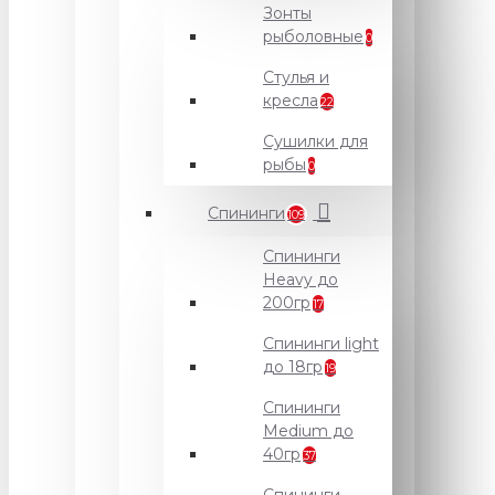
Зонты
рыболовные
0
Стулья и
кресла
22
Сушилки для
рыбы
0
Спининги
109
Спининги
Heavy до
200гр
17
Спининги light
до 18гр
19
Спининги
Medium до
40гр
37