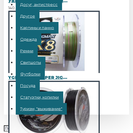
Удилище фидер "Волжанка Титан" 3.6м (3 секции+3) тест до 130гр (IM7)
Досуг, антистресс
140.00BYN
Другое
Картины и панно
Одежда
Ремни
Свитшоты
Футболки
YGK G-SOUL SUPER JIGMAN X8 200M
Посуда
Статуэтки, копилки
Туризм, "выживание"