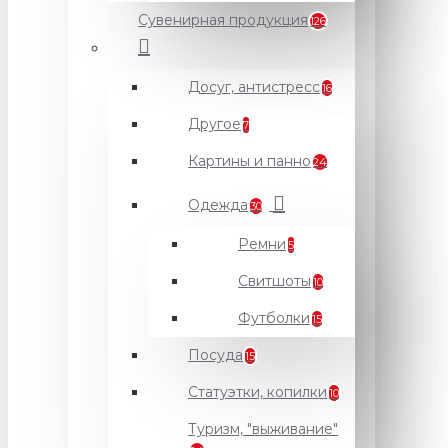
Сувенирная продукция
126
Досуг, антистресс
16
Другое
7
Картины и панно
24
Одежда
30
Ремни
5
Свитшоты
10
Футболки
15
Посуда
15
Статуэтки, копилки
10
Туризм, "выживание"