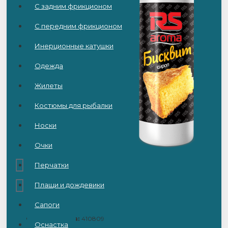
С задним фрикционом
С передним фрикционом
Инерционные катушки
Одежда
Жилеты
Костюмы для рыбалки
Носки
Очки
Перчатки
Плащи и дождевики
Сапоги
Код товара:
410809
Оснастка