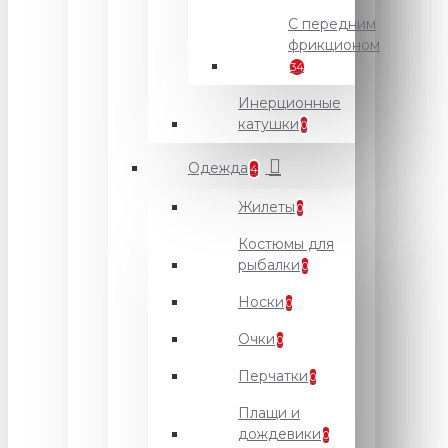
С передним
фрикционом
34
Инерционные
катушки
0
Одежда
4
Жилеты
0
Костюмы для
рыбалки
0
Носки
0
Очки
0
Перчатки
0
Плащи и
дождевики
0