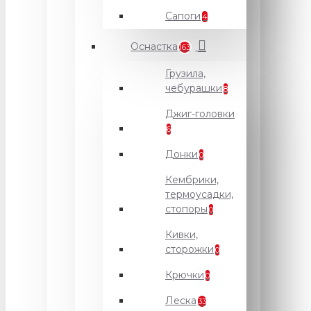
Сапоги
4
Оснастка
163
Грузила,
чебурашки
8
Джиг-головки
6
Донки
0
Кембрики,
термоусадки,
стопоры
0
Кивки,
сторожки
0
Крючки
0
Леска
33