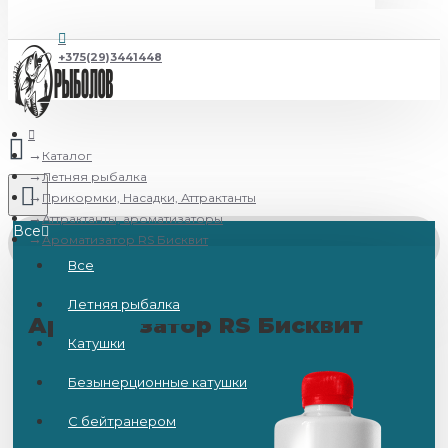
+375(29)3441448
Каталог
Летняя рыбалка
Прикормки, Насадки, Аттрактанты
Аттрактанты, ароматизаторы
Все
Ароматизатор RS Бисквит
Все
Летняя рыбалка
Ароматизатор RS Бисквит
Катушки
Безынерционные катушки
С бейтранером