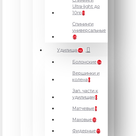
Спининги
Ultra-light до
10гр
11
Спининги
универсальные
25
Удилища
140
Болонские
24
Вершинки и
колена
0
Зап. части к
удилищам
0
Матчевые
9
Маховые
35
Фидерные
77