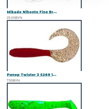
Mikado Nihonto Fine Braid 100 м 0.18
25.00BYN
Рипер Twister 3 S269 15шт
7.50BYN