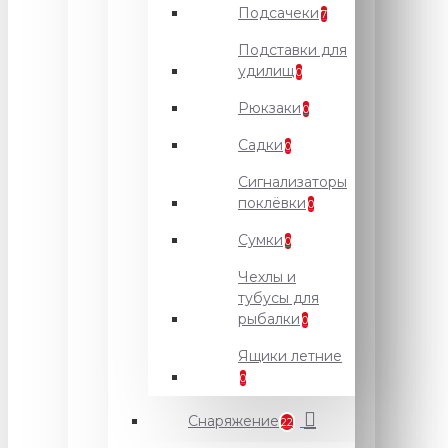
Подсачеки
7
Подставки для
удилищ
0
Рюкзаки
0
Садки
0
Сигнализаторы
поклёвки
0
Сумки
0
Чехлы и
тубусы для
рыбалки
0
Ящики летние
0
Снаряжение
22