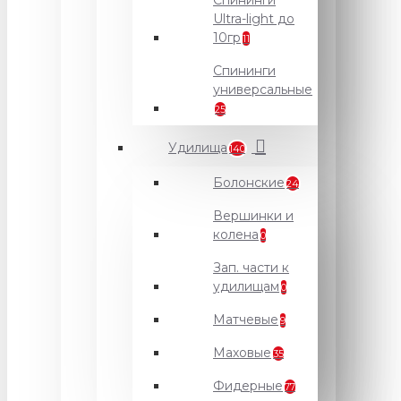
Спининги
Ultra-light до
10гр
11
Спининги
универсальные
25
Удилища
140
Болонские
24
Вершинки и
колена
0
Зап. части к
удилищам
0
Матчевые
9
Маховые
35
Фидерные
77