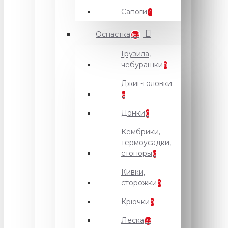
Сапоги
4
Оснастка
163
Грузила,
чебурашки
8
Джиг-головки
6
Донки
0
Кембрики,
термоусадки,
стопоры
0
Кивки,
сторожки
0
Крючки
0
Леска
33