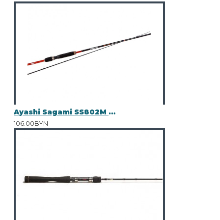
Ayashi Sagami SS802M (2.44m 9-28g)
106.00BYN