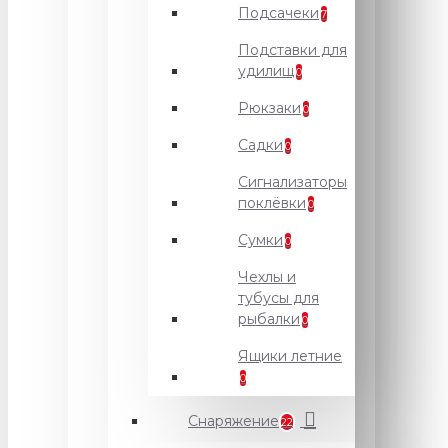
Подсачеки
7
Подставки для
удилищ
0
Рюкзаки
0
Садки
0
Сигнализаторы
поклёвки
0
Сумки
0
Чехлы и
тубусы для
рыбалки
0
Ящики летние
0
Снаряжение
22