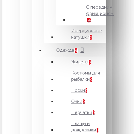
С передним
фрикционом
34
Инерционные
катушки
0
Одежда
4
Жилеты
0
Костюмы для
рыбалки
0
Носки
0
Очки
0
Перчатки
0
Плащи и
дождевики
0