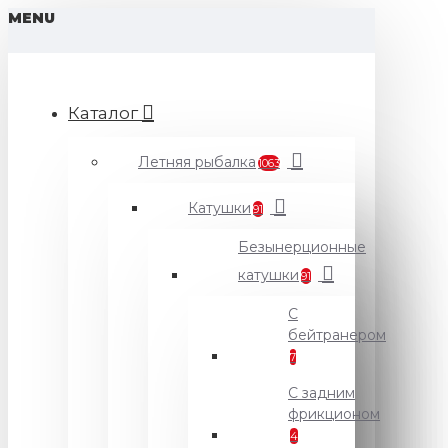
MENU
Каталог
Летняя рыбалка
1063
Катушки
91
Безынерционные
катушки
91
С
бейтранером
7
С задним
фрикционом
4