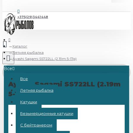
+375(29)3441448
Каталог
Летняя рыбалка
Ayashi Sagami SS722LL (2.19m 5-17g)
Все
Все
Ayashi Sagami SS722LL (2.19m
Летняя рыбалка
5-17g)
Катушки
Безынерционные катушки
С бейтранером