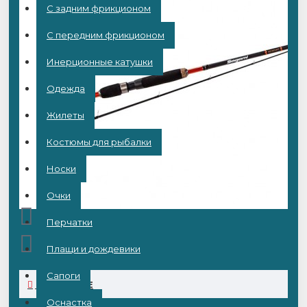
С задним фрикционом
С передним фрикционом
Инерционные катушки
Одежда
Жилеты
Костюмы для рыбалки
Носки
Очки
Перчатки
Плащи и дождевики
Сапоги
ОПИСАНИЕ
Оснастка