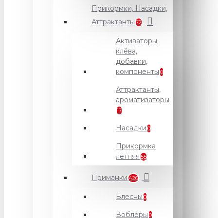
Прикормки, Насадки,
Аттрактанты
72
Активаторы
клёва,
добавки,
компоненты
0
Аттрактанты,
ароматизаторы
17
Насадки
0
Прикормка
летняя
55
Приманки
426
Блесны
0
Воблеры
0