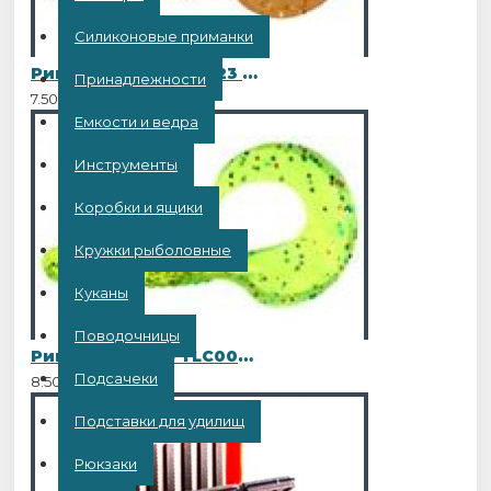
Силиконовые приманки
Рипер Twister 4 TL023 10шт
Принадлежности
7.50BYN
Емкости и ведра
Инструменты
Коробки и ящики
Кружки рыболовные
Куканы
Поводочницы
Рипер Twister 5 TLC006 10шт
Подсачеки
8.50BYN
Подставки для удилищ
Рюкзаки