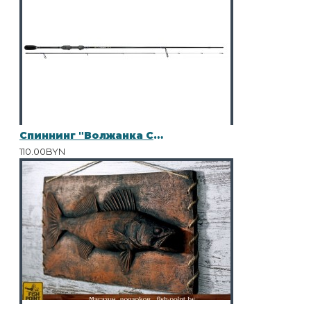
Спиннинг "Волжанка Стилет" тест 2-7гр 2.3м (2 секции) (IM7)
110.00BYN