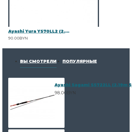
Ayashi Yura YS70LL2 (2.13m 5-17g)
90.00BYN
ВЫ СМОТРЕЛИ
ПОПУЛЯРНЫЕ
Ayashi Sagami SS722LL (2.19m 5
98.00BYN