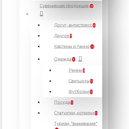
Сувенирная продукция
126
Досуг, антистресс
16
Другое
7
Картины и панно
24
Одежда
30
Ремни
5
Свитшоты
10
Футболки
15
Посуда
15
Статуэтки, копилки
10
Туризм, "выживание"