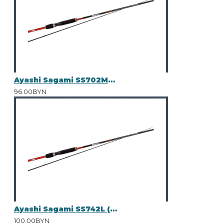
Ayashi Sagami SS702ML (2.13m 4-14g)
96.00BYN
Ayashi Sagami SS742L (2.26m 7-21g)
100.00BYN