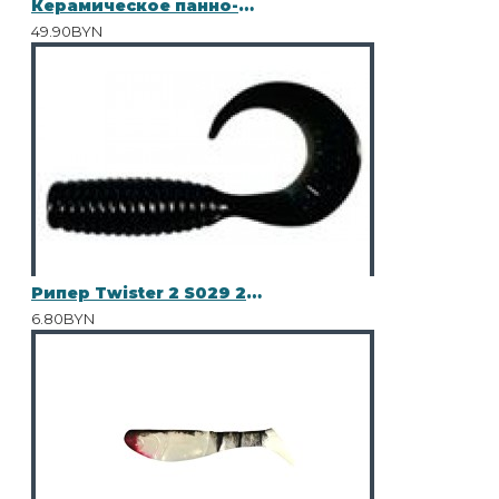
Керамическое панно-барельеф "СУДАК"
49.90BYN
Рипер Twister 2 S029 25шт
6.80BYN