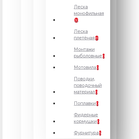
Леска
монофильная
30
Леска
плетёная
81
Монтажи
рыболовные
0
Мотовила
0
Поводки,
поводочный
материал
0
Поплавки
0
Фидерные
кормушки
0
Фурнитура
5