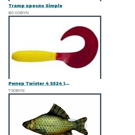
Tramp кресло Simple
80.00BYN
Рипер Twister 4 S524 10шт
7.50BYN