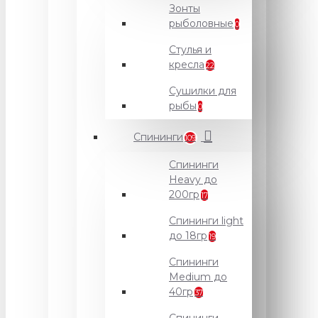
Зонты
рыболовные
0
Стулья и
кресла
22
Сушилки для
рыбы
0
Спининги
109
Спининги
Heavy до
200гр
17
Спининги light
до 18гр
19
Спининги
Medium до
40гр
37