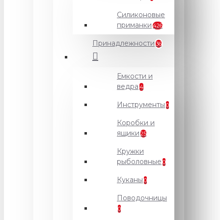
Силиконовые
приманки
426
Принадлежности
36
Емкости и
ведра
4
Инструменты
0
Коробки и
ящики
25
Кружки
рыболовные
0
Куканы
0
Поводочницы
0