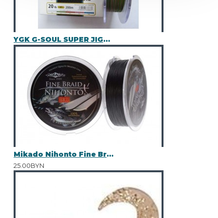
YGK G-SOUL SUPER JIGMAN X8 200M
Mikado Nihonto Fine Braid 100 м 0.18
25.00BYN