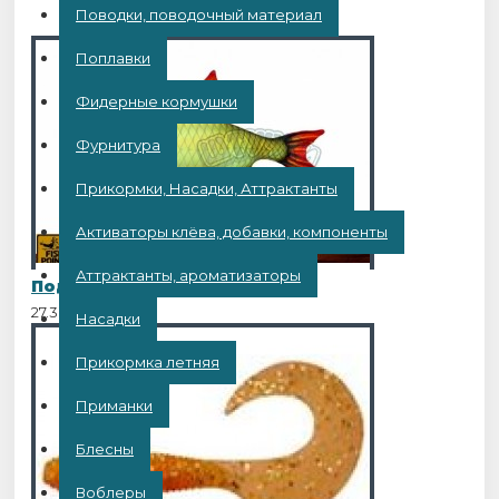
Поводки, поводочный материал
Поплавки
Фидерные кормушки
Фурнитура
Прикормки, Насадки, Аттрактанты
Активаторы клёва, добавки, компоненты
Аттрактанты, ароматизаторы
Подушка-антистресс Рыба "КРАСНОПЁРКА" бол.
27.30BYN
Насадки
Прикормка летняя
Приманки
Блесны
Воблеры