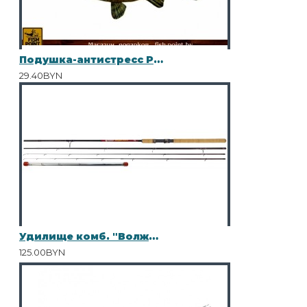
Подушка-антистресс Рыба "КАРАСЬ" мал.
29.40BYN
Удилище комб. "Волжанка Фидер Матч" 3,3 м (секций 3+3+1) тест до 90/25гр (IM7)
125.00BYN