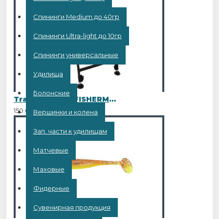
Спининги Medium до 40гр
Спининги Ultra-light до 10гр
Спининги универсальные
Удилища
Болонские
Tramp кресло FISHERMAN
150.00BYN
Вершинки и колена
Зап. части к удилищам
Матчевые
Маховые
Фидерные
Сувенирная продукция