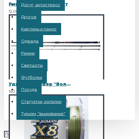
Рипер Bass 3 L119 10шт
Досуг, антистресс
12.00BYN
Другое
Картины и панно
Одежда
Ремни
Свитшоты
Футболки
Удилище фидер "Волжанка Титан" 3.6м (3 секции+3) тест до 130гр (IM7)
Посуда
140.00BYN
Статуэтки, копилки
Туризм, "выживание"